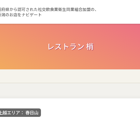
道府県から認可された社交飲食業衛生同業組合加盟の、
新潟のお店をナビゲート
レストラン 梢
上越エリア： 春日山