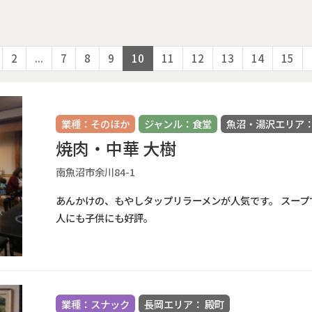
2
...
7
8
9
10
11
12
13
14
15
業種：そのほか
ジャンル：食堂
魚沼・湯沢エリア：
焼肉・中華 大樹
南魚沼市余川84-1
あんかけの、もやしタップリラーメンが人気です。 スープ
人にも子供にも好評。
業種：スナック
長岡エリア： 殿町